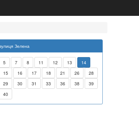
вулиця Зелена
5
7
8
11
12
13
14
15
16
17
18
21
26
28
29
30
31
33
36
38
39
40