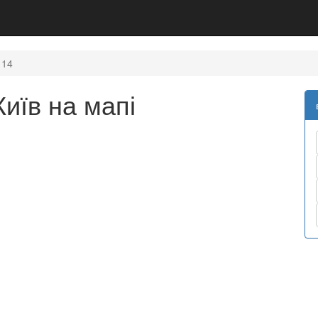
14
иїв на мапі