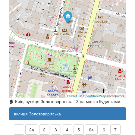
Leaflet
| ©
OpenStreetMap
contributors
🏠 Київ, вулиця Золотоворітська 13 на мапі з будинками.
вулиця Золотоворітська
1
2а
2
3
4
5
6а
6
7