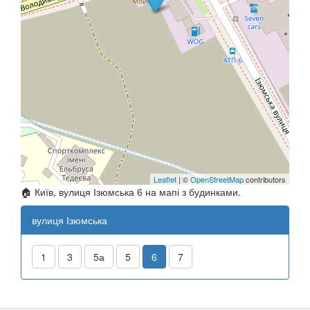
Leaflet
| ©
OpenStreetMap
contributors
🏠 Київ, вулиця Ізюмська 6 на мапі з будинками.
вулиця Ізюмська
1
3
5а
5
6
7