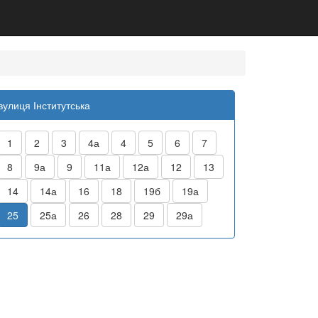
вулиця Інститутська
1
2
3
4а
4
5
6
7
8
9а
9
11а
12а
12
13
14
14а
16
18
19б
19а
25
25а
26
28
29
29а