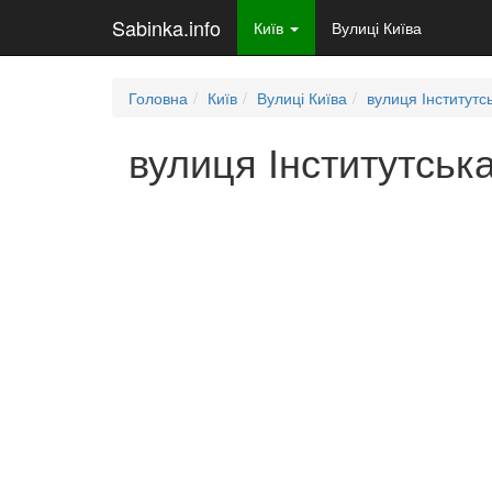
Sabinka.info
Київ
Вулиці Київа
Головна
Київ
Вулиці Київа
вулиця Інститутс
вулиця Інститутська