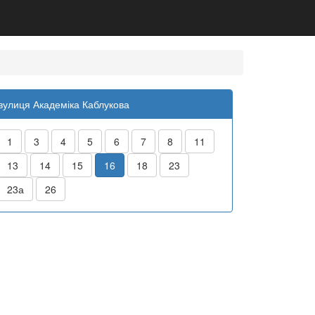
вулиця Академіка Каблукова
1
3
4
5
6
7
8
11
13
14
15
16
18
23
23а
26