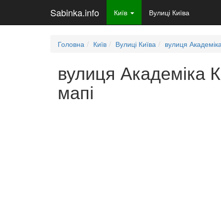
Sabinka.info
Київ
Вулиці Київа
Головна
Київ
Вулиці Київа
вулиця Академік
вулиця Академіка К
мапі