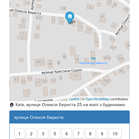
Leaflet
| ©
OpenStreetMap
contributors
🏠 Київ, вулиця Олексія Береста 25 на мапі з будинками.
вулиця Олексія Береста
1
2
3
5
6
7
8
9
10