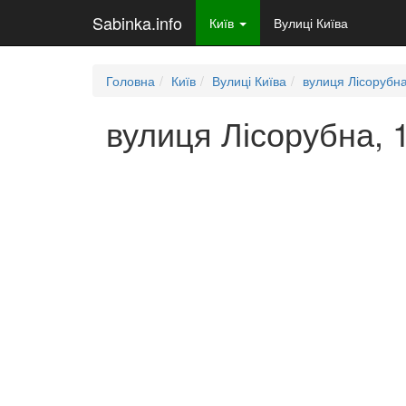
Sabinka.info
Київ
Вулиці Київа
Головна
Київ
Вулиці Київа
вулиця Лісорубн
вулиця Лісорубна, 1