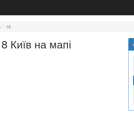
а
18
8 Київ на мапі