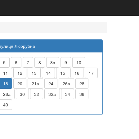
вулиця Лісорубна
5
6
7
8
8а
9
10
11
12
13
14
15
16
17
18
20
21а
24
26а
28
28а
30
32
32а
34
38
40