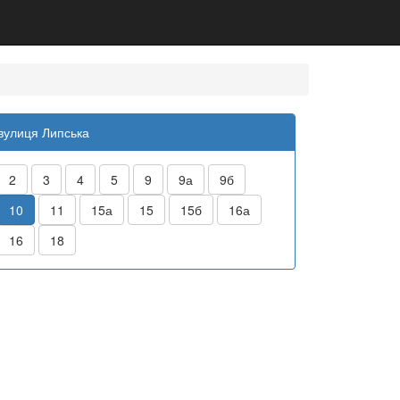
вулиця Липська
2
3
4
5
9
9а
9б
10
11
15а
15
15б
16а
16
18