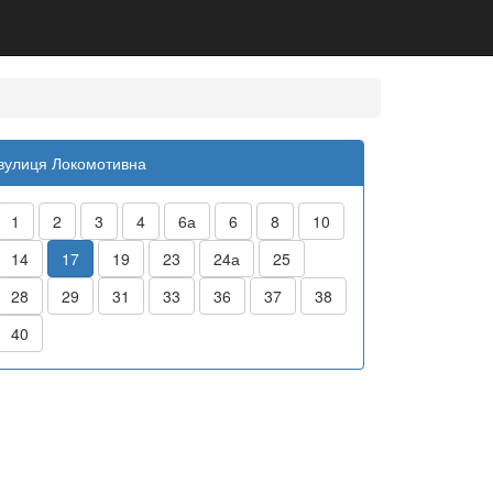
вулиця Локомотивна
1
2
3
4
6а
6
8
10
14
17
19
23
24а
25
28
29
31
33
36
37
38
40