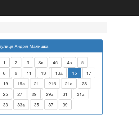
вулиця Андрія Малишка
1
2
3
3а
4б
4а
5
6
9
11
13
13а
15
17
19
19а
21
21б
21а
23
25
27
29
29а
31
31а
33
33а
35
37
39