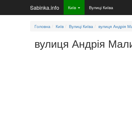
Sabinka.info
Київ
Вулиці Київа
Головна
Київ
Вулиці Київа
вулиця Андрія М
вулиця Андрія Мали