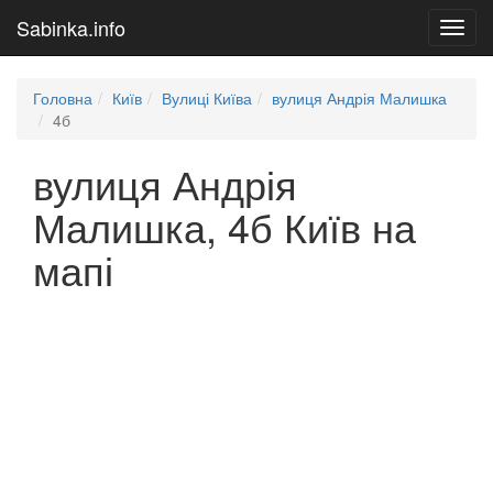
Sabinka.info
Toggl
navig
Головна
Київ
Вулиці Київа
вулиця Андрія Малишка
4б
вулиця Андрія
Малишка, 4б Київ на
мапі