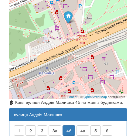
Leaflet
| ©
OpenStreetMap
contributors
🏠 Київ, вулиця Андрія Малишка 4б на мапі з будинками.
вулиця Андрія Малишка
1
2
3
3а
4б
4а
5
6