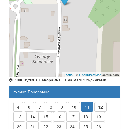
Leaflet
| ©
OpenStreetMap
contributors
🏠 Київ, вулиця Панорамна 11 на мапі з будинками.
вулиця Панорамна
4
6
7
8
9
10
11
12
13
14
15
16
17
18
19
20
21
22
23
24
25
26