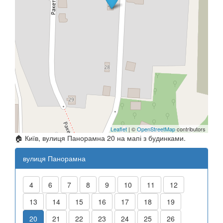
Leaflet
| ©
OpenStreetMap
contributors
🏠 Київ, вулиця Панорамна 20 на мапі з будинками.
вулиця Панорамна
4
6
7
8
9
10
11
12
13
14
15
16
17
18
19
20
21
22
23
24
25
26