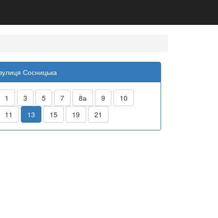
вулиця Сосницька
1
3
5
7
8а
9
10
11
13
15
19
21