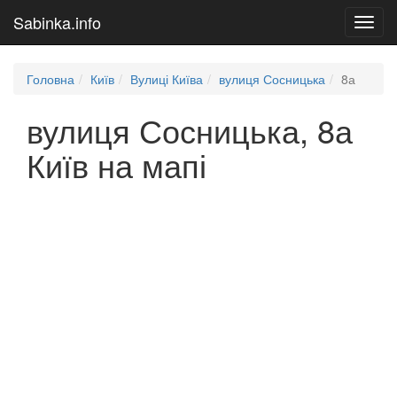
Sabinka.info
Toggl
navig
Головна
Київ
Вулиці Київа
вулиця Сосницька
8а
вулиця Сосницька, 8а
Київ на мапі