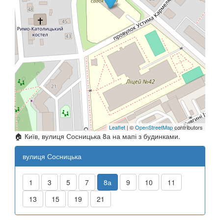
Leaflet
| ©
OpenStreetMap
contributors
🏠 Київ, вулиця Сосницька 8а на мапі з будинками.
вулиця Сосницька
1
3
5
7
8а
9
10
11
13
15
19
21