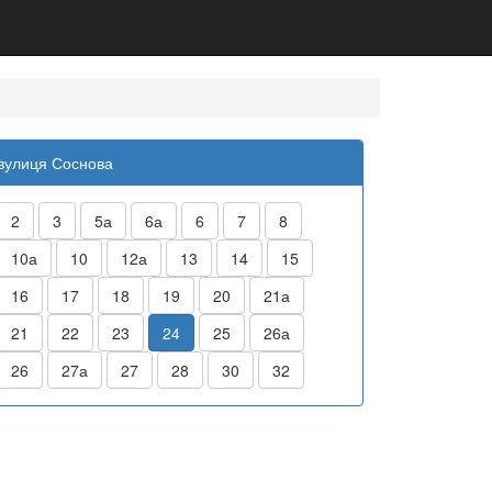
вулиця Соснова
2
3
5а
6а
6
7
8
10а
10
12а
13
14
15
16
17
18
19
20
21а
21
22
23
24
25
26а
26
27а
27
28
30
32