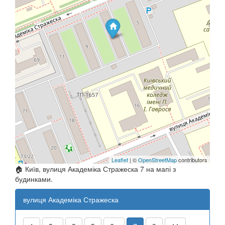
Leaflet
| ©
OpenStreetMap
contributors
🏠 Київ, вулиця Академіка Стражеска 7 на мапі з
будинками.
вулиця Академіка Стражеска