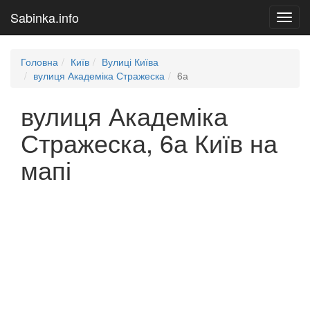
Sabinka.info
Toggl
navig
Головна
Київ
Вулиці Київа
вулиця Академіка Стражеска
6а
вулиця Академіка
Стражеска, 6а Київ на
мапі