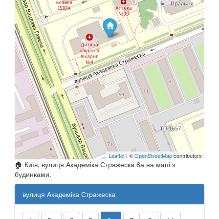
Leaflet
| ©
OpenStreetMap
contributors
🏠 Київ, вулиця Академіка Стражеска 6а на мапі з
будинками.
вулиця Академіка Стражеска