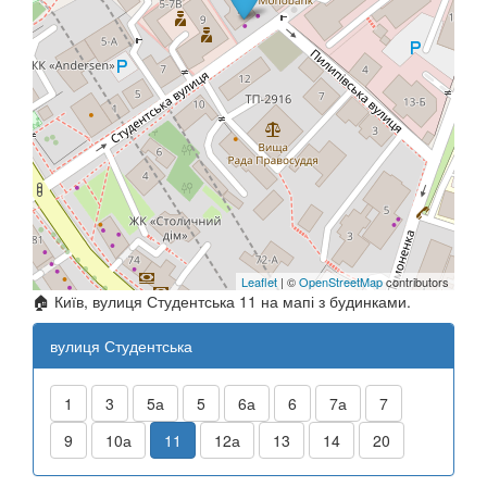
Leaflet
| ©
OpenStreetMap
contributors
🏠 Київ, вулиця Студентська 11 на мапі з будинками.
вулиця Студентська
1
3
5а
5
6а
6
7а
7
9
10а
11
12а
13
14
20