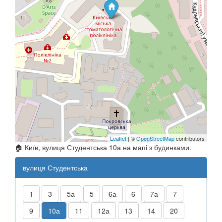
Leaflet
| ©
OpenStreetMap
contributors
🏠 Київ, вулиця Студентська 10а на мапі з будинками.
вулиця Студентська
1
3
5а
5
6а
6
7а
7
9
10а
11
12а
13
14
20