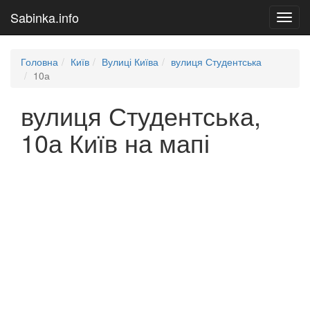
Sabinka.info
Toggl
navig
Головна
Київ
Вулиці Київа
вулиця Студентська
10а
вулиця Студентська,
10а Київ на мапі