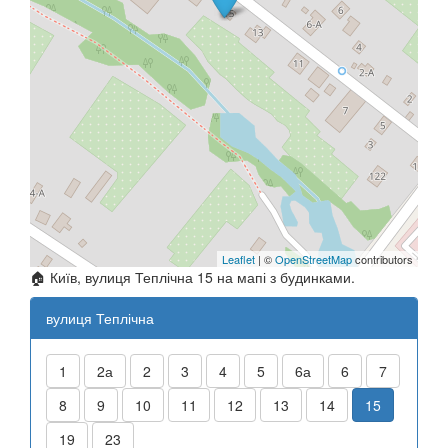
Leaflet
| ©
OpenStreetMap
contributors
🏠 Київ, вулиця Теплічна 15 на мапі з будинками.
вулиця Теплічна
1
2а
2
3
4
5
6а
6
7
8
9
10
11
12
13
14
15
19
23