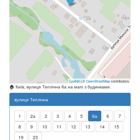
Leaflet
| ©
OpenStreetMap
contributors
🏠 Київ, вулиця Теплічна 6а на мапі з будинками.
вулиця Теплічна
1
2а
2
3
4
5
6а
6
7
8
9
10
11
12
13
14
15
19
23