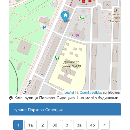
Leaflet
| ©
OpenStreetMap
contributors
🏠 Київ, вулиця Парково-Сирецька 1 на мапі з будинками.
вулиця Парково-Сирецька
1
1а
2
3б
3
3а
4б
4