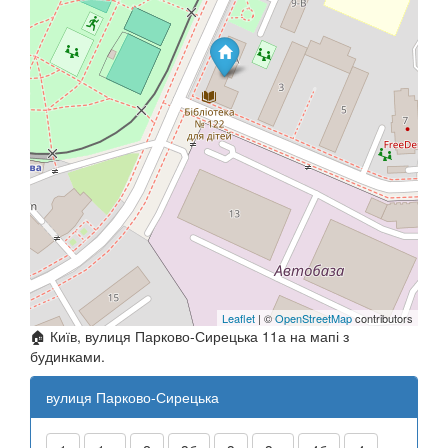
Leaflet
| ©
OpenStreetMap
contributors
🏠 Київ, вулиця Парково-Сирецька 11а на мапі з
будинками.
вулиця Парково-Сирецька