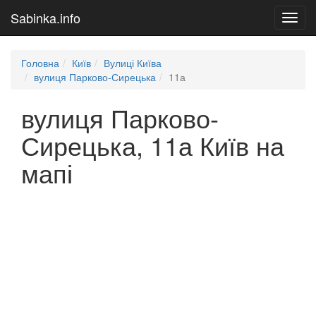
Sabinka.info
Toggl
navig
Головна
Київ
Вулиці Київа
вулиця Парково-Сирецька
11а
вулиця Парково-
Сирецька, 11а Київ на
мапі