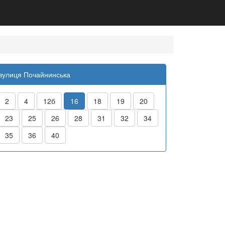
вулиця Почайнинська
2
4
12б
16
18
19
20
23
25
26
28
31
32
34
35
36
40