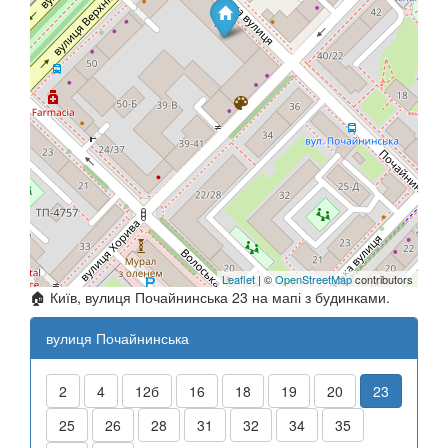
Leaflet
| ©
OpenStreetMap
contributors
🏠 Київ, вулиця Почайнинська 23 на мапі з будинками.
вулиця Почайнинська
2
4
12б
16
18
19
20
23
25
26
28
31
32
34
35