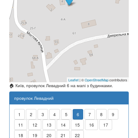
Leaflet
| ©
OpenStreetMap
contributors
🏠 Київ, провулок Левадний 6 на мапі з будинками.
провулок Левадний
1
2
3
4
5
6
7
8
9
11
12
13
14
15
16
17
18
19
20
21
22