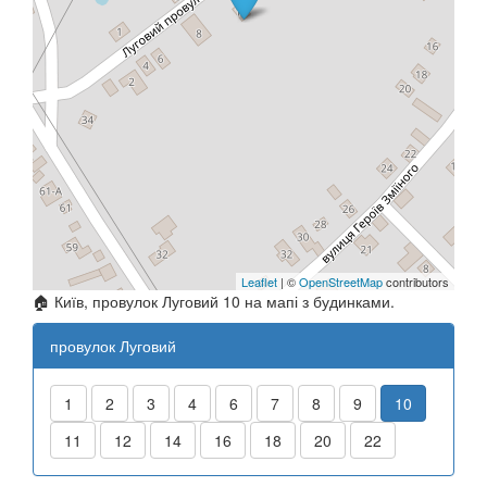
Leaflet
| ©
OpenStreetMap
contributors
🏠 Київ, провулок Луговий 10 на мапі з будинками.
провулок Луговий
1
2
3
4
6
7
8
9
10
11
12
14
16
18
20
22