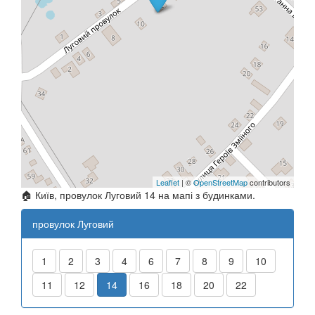
Leaflet
| ©
OpenStreetMap
contributors
🏠 Київ, провулок Луговий 14 на мапі з будинками.
провулок Луговий
1
2
3
4
6
7
8
9
10
11
12
14
16
18
20
22