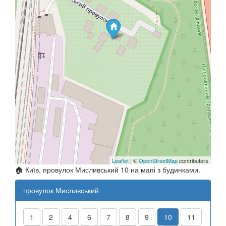
Leaflet
| ©
OpenStreetMap
contributors
🏠 Київ, провулок Мисливський 10 на мапі з будинками.
провулок Мисливський
1
2
4
6
7
8
9
10
11