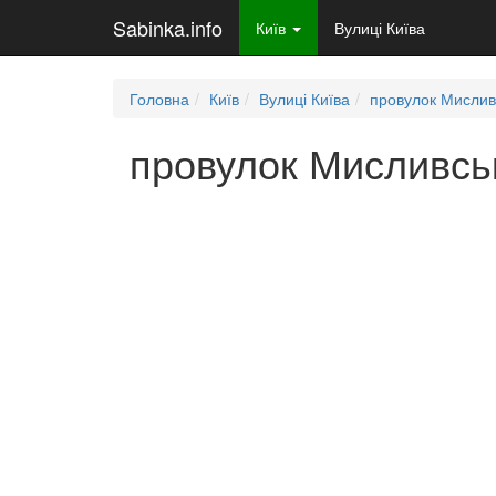
Sabinka.info
Київ
Вулиці Київа
Головна
Київ
Вулиці Київа
провулок Мислив
провулок Мисливськ