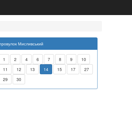
провулок Мисливський
1
2
4
6
7
8
9
10
11
12
13
14
15
17
27
29
30