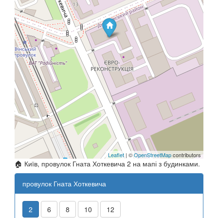
Leaflet
| ©
OpenStreetMap
contributors
🏠 Київ, провулок Гната Хоткевича 2 на мапі з будинками.
провулок Гната Хоткевича
2
6
8
10
12