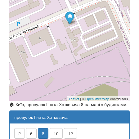
Leaflet
| ©
OpenStreetMap
contributors
🏠 Київ, провулок Гната Хоткевича 8 на мапі з будинками.
провулок Гната Хоткевича
2
6
8
10
12