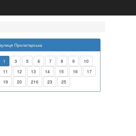
вулиця Пролетарська
1
3
5
6
7
8
9
10
11
12
13
14
15
16
17
19
20
21б
23
25