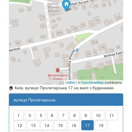
Leaflet
| ©
OpenStreetMap
contributors
🏠 Київ, вулиця Пролетарська 17 на мапі з будинками.
вулиця Пролетарська
1
3
5
6
7
8
9
10
11
12
13
14
15
16
17
19