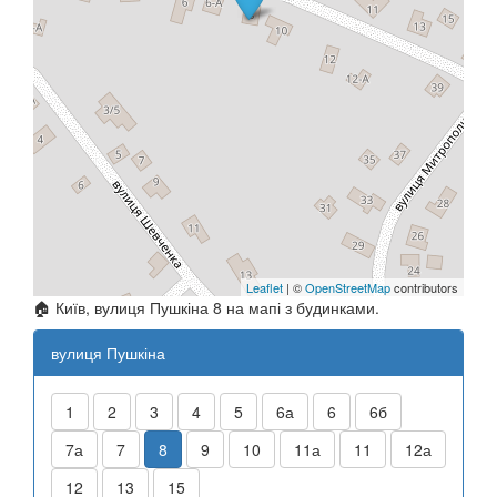
Leaflet
| ©
OpenStreetMap
contributors
🏠 Київ, вулиця Пушкіна 8 на мапі з будинками.
вулиця Пушкіна
1
2
3
4
5
6а
6
6б
7а
7
8
9
10
11а
11
12а
12
13
15