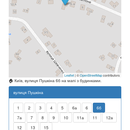
Leaflet
| ©
OpenStreetMap
contributors
🏠 Київ, вулиця Пушкіна 6б на мапі з будинками.
вулиця Пушкіна
1
2
3
4
5
6а
6
6б
7а
7
8
9
10
11а
11
12а
12
13
15