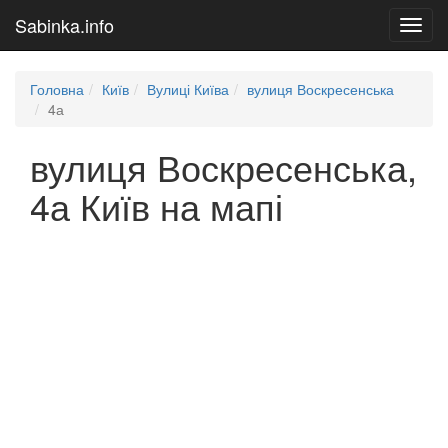
Sabinka.info
Toggl
navig
Головна
Київ
Вулиці Київа
вулиця Воскресенська
4а
вулиця Воскресенська,
4а Київ на мапі