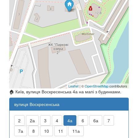
Leaflet
| ©
OpenStreetMap
contributors
🏠 Київ, вулиця Воскресенська 4а на мапі з будинками.
вулиця Воскресенська
2
2а
3
4
4а
6
6а
7
7а
8
10
11
11а