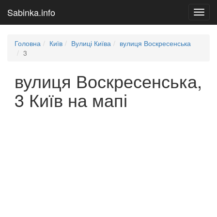
Sabinka.info
Toggl
navig
Головна
Київ
Вулиці Київа
вулиця Воскресенська
3
вулиця Воскресенська,
3 Київ на мапі