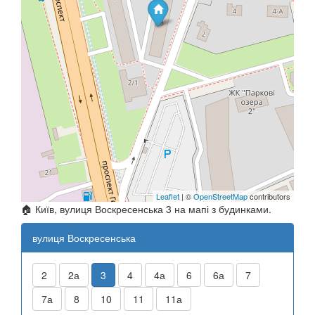
Leaflet
| ©
OpenStreetMap
contributors
🏠 Київ, вулиця Воскресенська 3 на мапі з будинками.
вулиця Воскресенська
2
2а
3
4
4а
6
6а
7
7а
8
10
11
11а