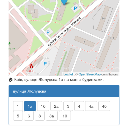
Leaflet
| ©
OpenStreetMap
contributors
🏠 Київ, вулиця Жолудєва 1а на мапі з будинками.
вулиця Жолудєва
1
1а
1б
2а
3
4
4а
4б
5
6
8
8а
10