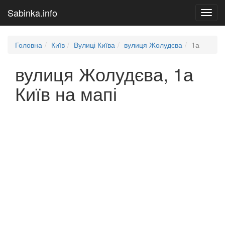
Sabinka.info
Toggl
navig
Головна
Київ
Вулиці Київа
вулиця Жолудєва
1а
вулиця Жолудєва, 1а
Київ на мапі