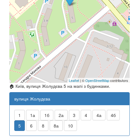
Leaflet
| ©
OpenStreetMap
contributors
🏠 Київ, вулиця Жолудєва 5 на мапі з будинками.
вулиця Жолудєва
1
1а
1б
2а
3
4
4а
4б
5
6
8
8а
10