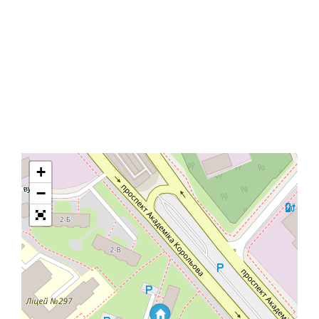
+
Загрузка карты
−