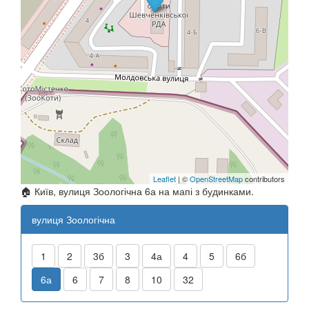
Leaflet
| ©
OpenStreetMap
contributors
🏠 Київ, вулиця Зоологічна 6а на мапі з будинками.
вулиця Зоологічна
1
2
3б
3
4а
4
5
6б
6а
6
7
8
10
32