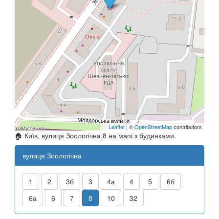
Leaflet
| ©
OpenStreetMap
contributors
🏠 Київ, вулиця Зоологічна 8 на мапі з будинками.
вулиця Зоологічна
1
2
3б
3
4а
4
5
6б
6а
6
7
8
10
32