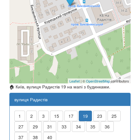
Leaflet
| ©
OpenStreetMap
contributors
🏠 Київ, вулиця Радистів 19 на мапі з будинками.
вулиця Радистів
1
2
3
15
17
19
23
25
27
29
31
33
34
35
36
37
38
40