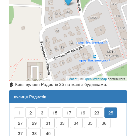
Leaflet
| ©
OpenStreetMap
contributors
🏠 Київ, вулиця Радистів 25 на мапі з будинками.
вулиця Радистів
1
2
3
15
17
19
23
25
27
29
31
33
34
35
36
37
38
40