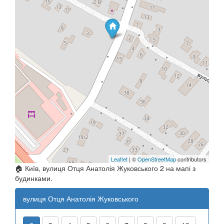
Leaflet
| ©
OpenStreetMap
contributors
🏠 Київ, вулиця Отця Анатолія Жуковського 2 на мапі з
будинками.
вулиця Отця Анатолія Жуковського