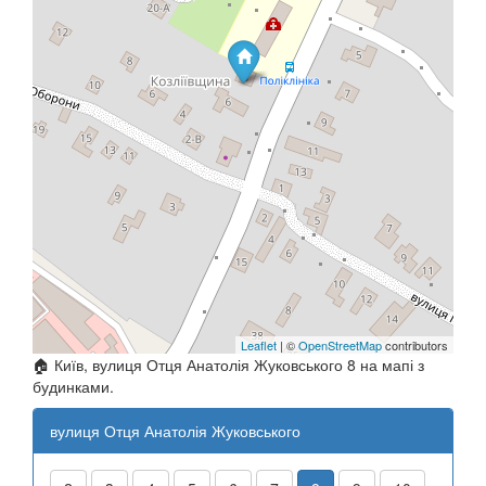
Leaflet
| ©
OpenStreetMap
contributors
🏠 Київ, вулиця Отця Анатолія Жуковського 8 на мапі з
будинками.
вулиця Отця Анатолія Жуковського