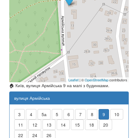
Leaflet
| ©
OpenStreetMap
contributors
🏠 Київ, вулиця Армійська 9 на мапі з будинками.
вулиця Армійська
3
4
5а
5
6
7
8
9
10
11
12
13
14
15
18
20
22
24
26