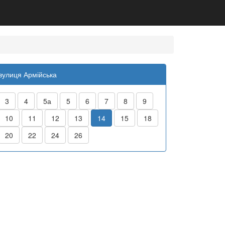
вулиця Армійська
3
4
5а
5
6
7
8
9
10
11
12
13
14
15
18
20
22
24
26