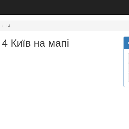
а
14
4 Київ на мапі