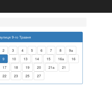
вулиця 9-го Травня
2
3
4
5
6
7
8
9а
9
10
13
14
15
16а
16
17
18
19
20
21а
21
22
23
25
27