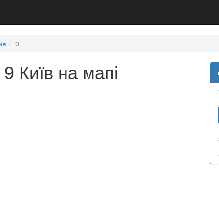
ня
9
 9 Київ на мапі